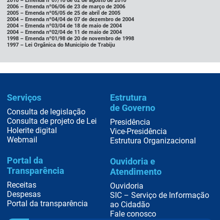
2010 –
Emenda nº07/10 de 02 de agosto de 2010
2006 –
Emenda nº06/06 de 23 de março de 2006
2005 –
Emenda nº05/05 de 25 de abril de 2005
2004 –
Emenda nº04/04 de 07 de dezembro de 2004
2004 –
Emenda nº03/04 de 18 de maio de 2004
2004 –
Emenda nº02/04 de 11 de maio de 2004
1998 –
Emenda nº01/98 de 20 de novembro de 1998
1997 –
Lei Orgânica do Municipio de Trabiju
Serviços
Estrutura
de Governo
Consulta de legislação
Consulta de projeto de Lei
Presidência
Holerite digital
Vice-Presidência
Webmail
Estrutura Organizacional
Portal da
Ouvidoria e
Transparência
Atendimento
Receitas
Ouvidoria
Despesas
SIC – Serviço de Informação
Portal da transparência
ao Cidadão
Fale conosco