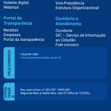
Holerite digital
Vice-Presidência
Webmail
Estrutura Organizacional
Portal da
Ouvidoria e
Transparência
Atendimento
Receitas
Ouvidoria
Despesas
SIC – Serviço de Informação
Portal da transparência
ao Cidadão
Fale conosco
FALE CONOSCO
(16)3349-1289
camara@camaratrabiju.sp.gov.br
O
C
A
L
I
Z
A
Ç
Ã
Rua José Letizio, nº 522 CEP: 14935-000
Segunda-feira a Sexta-feira: das 07:00hs às 18:00hs
L
O