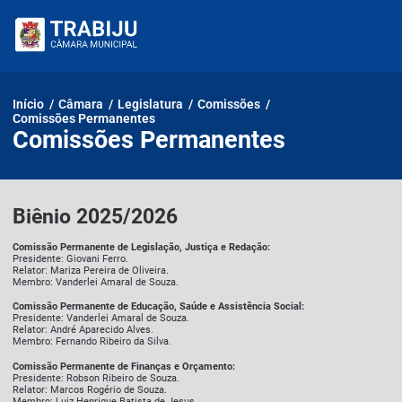
Pular
para
o
conteúdo
Início
/
Câmara
/
Legislatura
/
Comissões
/
Comissões Permanentes
Comissões Permanentes
Biênio 2025/2026
Comissão Permanente de Legislação, Justiça e Redação:
Presidente: Giovani Ferro.
Relator: Mariza Pereira de Oliveira.
Membro: Vanderlei Amaral de Souza.
Comissão Permanente de Educação, Saúde e Assistência Social:
Presidente: Vanderlei Amaral de Souza.
Relator: André Aparecido Alves.
Membro: Fernando Ribeiro da Silva.
Comissão Permanente de Finanças e Orçamento:
Presidente: Robson Ribeiro de Souza.
Relator: Marcos Rogério de Souza.
Membro: Luiz Henrique Batista de Jesus.